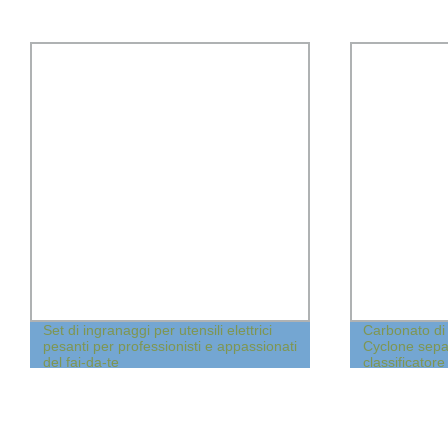
Set di ingranaggi per utensili elettrici
Carbonato di 
pesanti per professionisti e appassionati
Cyclone sepa
del fai-da-te
classificator