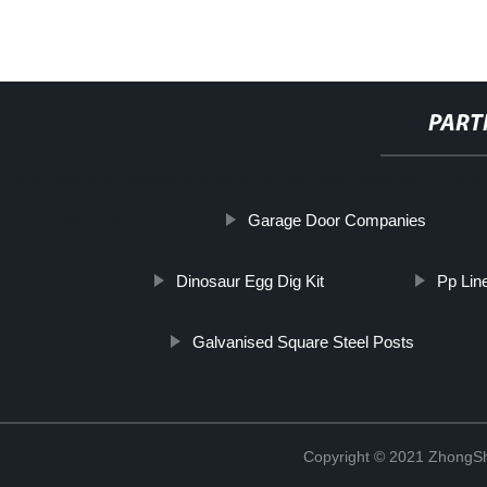
PART
http://www.cmer.site/api/getlink/8?url=https://www.wtsemiconductorco.
Garage Door Companies
resistenza-e-durata/
Dinosaur Egg Dig Kit
Pp Lin
Galvanised Square Steel Posts
Copyright © 2021 ZhongSh