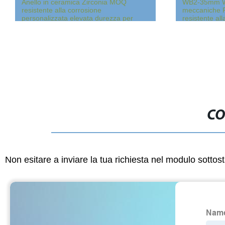
Anello in ceramica Zirconia MOQ
WB2-35mm WB
resistente alla corrosione
meccaniche 
personalizzata elevata durezza per
resistente al
Industria
stadio materi
SIC/SIC/PTF
CO
Non esitare a inviare la tua richiesta nel modulo sotto