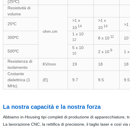
(25ºC)
Resistività di
volume
>1 x
>1 x
25ºC
>1 
14
14
10
10
ohm.cm
1 x 10
11
300ºC
8 x 10
10
12
5 x 10
9
500ºC
2 x 10
1 x
10
Resistenza di
KV/mm
19
18
18
isolamento
Costante
dielettrica (1
(E)
9.7
9.5
9.5
MHz)
La nostra capacità e la nostra forza
Abbiamo in-Housing tipi completi di produzione di apparecchiature, tra
La lavorazione CNC, la rettifica di precisione, il taglio laser e così via