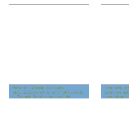
Polvere di Ossido di Zirconio
Lavorazione 
Stabilizzato con Ittrio Sy 3mol% Ossido
all&prime;u
di Zirconio Stabilizzato con Ittrio
smerigliatric
Al2O3 Parti pe
IR