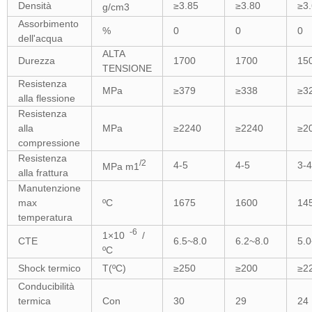
Densità
≥3.85
≥3.80
≥3
g/cm3
Assorbimento
%
0
0
0
dell'acqua
ALTA
Durezza
1700
1700
15
TENSIONE
Resistenza
MPa
≥379
≥338
≥3
alla flessione
Resistenza
alla
MPa
≥2240
≥2240
≥2
compressione
Resistenza
/2
4-5
4-5
3-4
MPa m1
alla frattura
Manutenzione
max
ºC
1675
1600
14
temperatura
-6
1×10
/
CTE
6.5~8.0
6.2~8.0
5.0
ºC
Shock termico
T(ºC)
≥250
≥200
≥2
Conducibilità
termica
Con
30
29
24