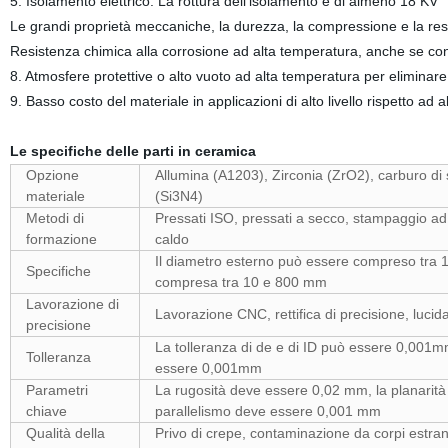
5. Isolamento elettrico: La rottura dell'isolamento è di almeno 18 KV
Le grandi proprietà meccaniche, la durezza, la compressione e la resi
Resistenza chimica alla corrosione ad alta temperatura, anche se con 
8. Atmosfere protettive o alto vuoto ad alta temperatura per eliminare
9. Basso costo del materiale in applicazioni di alto livello rispetto ad
Le specifiche delle parti in ceramica
Opzione
Allumina (A1203), Zirconia (ZrO2), carburo di sil
materiale
(Si3N4)
Metodi di
Pressati ISO, pressati a secco, stampaggio ad 
formazione
caldo
Il diametro esterno può essere compreso tra 
Specifiche
compresa tra 10 e 800 mm
Lavorazione di
Lavorazione CNC, rettifica di precisione, luci
precisione
La tolleranza di de e di ID può essere 0,001m
Tolleranza
essere 0,001mm
Parametri
La rugosità deve essere 0,02 mm, la planarità
chiave
parallelismo deve essere 0,001 mm
Qualità della
Privo di crepe, contaminazione da corpi estran