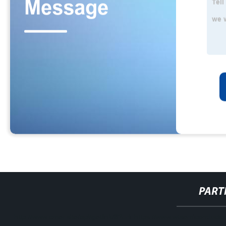
PART
http://www.cmer.site/api/getlink/8?url=https://www.wtsemiconductor