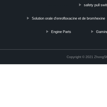
safety pull swi
semiconductor/
Solution orale d'enrofloxacine et de bromhexine
Engine Parts
Gaming
Copyright © 2021 ZhongSh