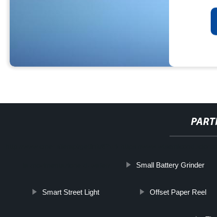
PART
http://www.cmer.site/api/getlink/8?url=https://www.wtsemiconductorco
Small Battery Grinder
la-movimentazione-di-wafer/
Smart Street Light
Offset Paper Reel