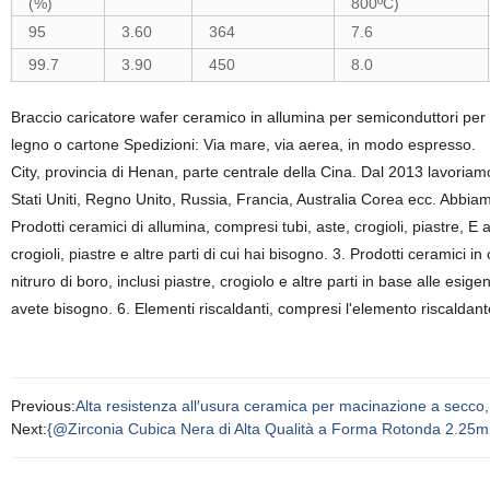
(%)
800ºC)
95
3.60
364
7.6
99.7
3.90
450
8.0
Braccio caricatore wafer ceramico in allumina per semiconduttori p
legno o cartone Spedizioni: Via mare, via aerea, in modo espress
City, provincia di Henan, parte centrale della Cina. Dal 2013 lavoriamo
Stati Uniti, Regno Unito, Russia, Francia, Australia Corea ecc. Abbiam
Prodotti ceramici di allumina, compresi tubi, aste, crogioli, piastre, E 
crogioli, piastre e altre parti di cui hai bisogno. 3. Prodotti ceramici in 
nitruro di boro, inclusi piastre, crogiolo e altre parti in base alle esigen
avete bisogno. 6. Elementi riscaldanti, compresi l'elemento riscalda
Previous:
Alta resistenza all′usura ceramica per macinazione a secco, 
Next:
{@Zirconia Cubica Nera di Alta Qualità a Forma Rotonda 2.25mm 