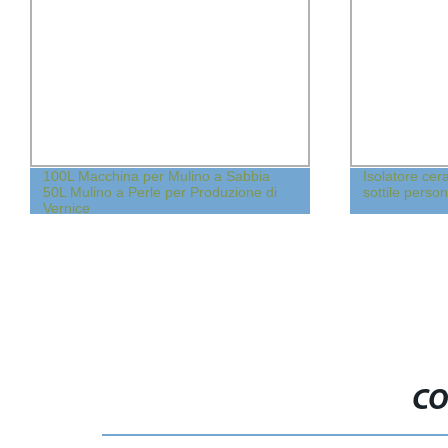
100L Macchina per Mulino a Sabbia
Isolatore cer
50L Mulino a Perle per Produzione di
sottile person
Vernice
CO