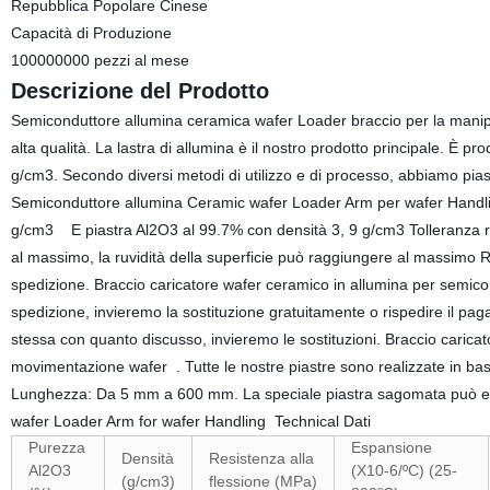
Repubblica Popolare Cinese
Capacità di Produzione
100000000 pezzi al mese
Descrizione del Prodotto
Semiconduttore allumina ceramica wafer Loader braccio per la manipo
alta qualità. La lastra di allumina è il nostro prodotto principale. È
g/cm3. Secondo diversi metodi di utilizzo e di processo, abbiamo piast
Semiconduttore allumina Ceramic wafer Loader Arm per wafer Handli
g/cm3 E piastra Al2O3 al 99.7% con densità 3, 9 g/cm3 Tolleranza rido
al massimo, la ruvidità della superficie può raggiungere al massimo R
spedizione. Braccio caricatore wafer ceramico in allumina per semico
spedizione, invieremo la sostituzione gratuitamente o rispedire il pag
stessa con quanto discusso, invieremo le sostituzioni. Braccio carica
movimentazione wafer . Tutte le nostre piastre sono realizzate in
Lunghezza: Da 5 mm a 600 mm. La speciale piastra sagomata può ess
wafer Loader Arm for wafer Handling Technical Dati
Purezza
Espansione
Densità
Resistenza alla
Al2O3
(X10-6/ºC) (25-
(g/cm3)
flessione (MPa)