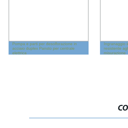
Pompa e parti per desolforazione in
Ingranaggio 
acciaio duplex Pansto per centrale
resistente ag
elettrica
misurazione
CO