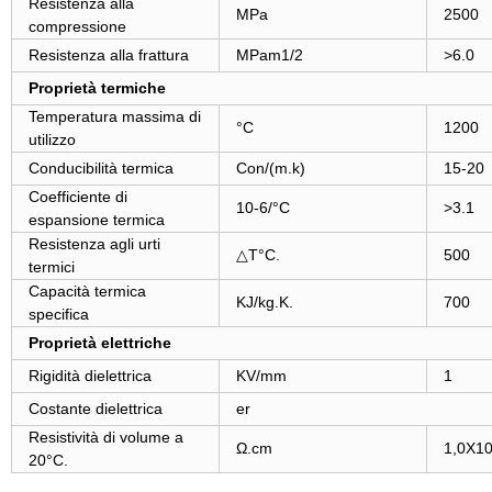
Resistenza alla
MPa
2500
compressione
Resistenza alla frattura
MPam1/2
>6.0
Proprietà termiche
Temperatura massima di
°C
1200
utilizzo
Conducibilità termica
Con/(m.k)
15-20
Coefficiente di
10-6/°C
>3.1
espansione termica
Resistenza agli urti
△T°C.
500
termici
Capacità termica
KJ/kg.K.
700
specifica
Proprietà elettriche
Rigidità dielettrica
KV/mm
1
Costante dielettrica
er
Resistività di volume a
Ω.cm
1,0X10
20°C.