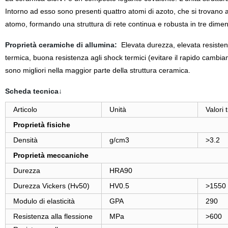
Intorno ad esso sono presenti quattro atomi di azoto, che si trovano ai
atomo, formando una struttura di rete continua e robusta in tre dimen
Proprietà ceramiche di allumina:
Elevata durezza, elevata resistenz
termica, buona resistenza agli shock termici (evitare
il rapido cambia
sono migliori nella maggior parte della
struttura ceramica.
Scheda tecnica↓
Articolo
Unità
Valori t
Proprietà fisiche
Densità
g/cm3
>3.2
Proprietà meccaniche
Durezza
HRA90
Durezza Vickers (Hv50)
HV0.5
>1550
Modulo di elasticità
GPA
290
Resistenza alla flessione
MPa
>600