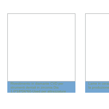
Rivestimento in diamante CVD per
Lame in cera
strumenti dentali in zirconia Dia
la produzione 
1.0*18*D6*60-Used per attrezzature
dentali CAD/Cam