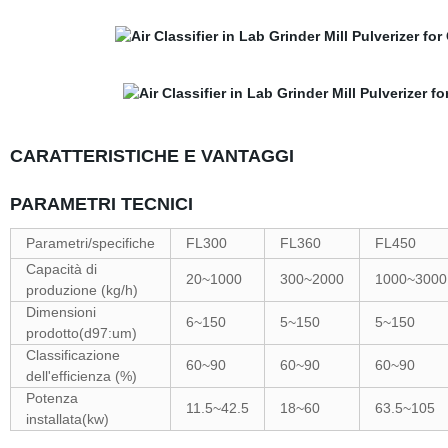
CARATTERISTICHE E VANTAGGI
PARAMETRI TECNICI
Parametri/specifiche
FL300
FL360
FL450
Capacità di
20~1000
300~2000
1000~3000
produzione (kg/h)
Dimensioni
6~150
5~150
5~150
prodotto(d97:um)
Classificazione
60~90
60~90
60~90
dell'efficienza (%)
Potenza
11.5~42.5
18~60
63.5~105
installata(kw)