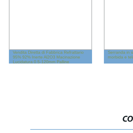
Vendita Diretta di Fabbrica Refrattario
Serranda in s
95% 92% Inerte Al2O3 Macinazione
morbida e tel
Lucidatura 0.5-120mm Palline
Ceramiche ad Alta Allumina Palline
Ceramiche in Zirconia per Mulino a
Sfere
CO