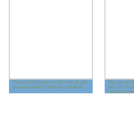
Prezzo della polvere di allumina ad alta
Nai-Lok da 3
purezza ossido di alluminio calcificato
inox 316 Inco
diritto con do
esterna