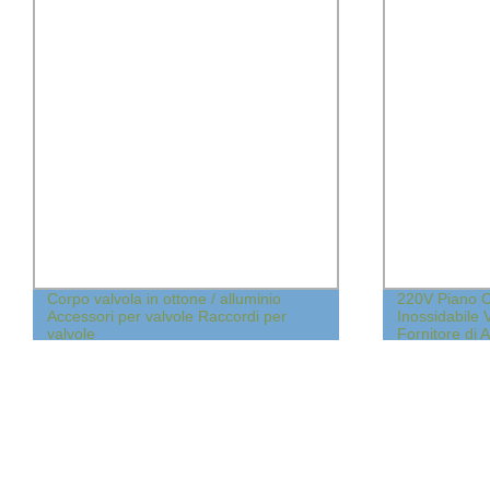
Corpo valvola in ottone / alluminio
220V Piano C
Accessori per valvole Raccordi per
Inossidabile 
valvole
Fornitore di 