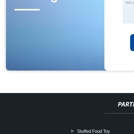
PART
http://www.cmer.site/api/getlink/8?url=https://www.wtsemiconducto
Stuffed Food Toy
gioielli-di-moda/