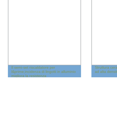
Il semi-set riscaldatore per
Struttura cer
l&prime;incidenza di lingotti in alluminio
ad alta densi
migliora la resistenza
all&prime;erosione del flusso Canale
LinersMaccatrici per colata di metalli