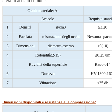
sfera di acciaio comune.
Grado materiale: A.
Articolo
Requisiti stan
1
Densità
g/cm3
≥3.20
2
Facciata
misurazione degli occhi
Nessuna spacca
3
Dimensioni
diametro esterno
±0(±0)
4
Rotondità(2-15)
≤0,25 um
5
Ruvidità della superficie
Ra≤0.014
6
Durezza
HV:1300-16
7
Vibrazione
≤35 db
Dimensioni disponibili e resistenza alla compressione: