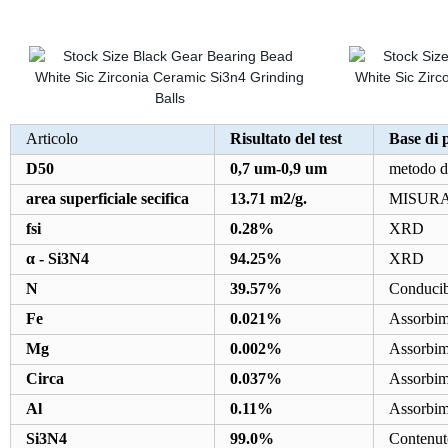
Articolo
Risultato del test
Base di
D50
0,7 um-0,9 um
metodo di
area superficiale secifica
13.71 m2/g.
MISURATO
fsi
0.28%
XRD
α - Si3N4
94.25%
XRD
N
39.57%
Conducibi
Fe
0.021%
Assorbim
Mg
0.002%
Assorbim
Circa
0.037%
Assorbim
Al
0.11%
Assorbim
Si3N4
99.0%
Contenuto