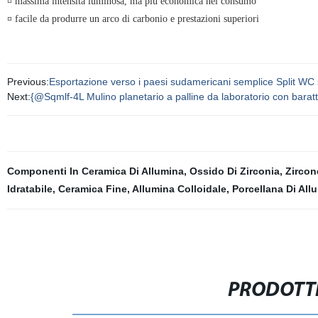
¤ massima intensità luminosa, ma più economica nel consumo
¤ facile da produrre un arco di carbonio e prestazioni superiori
Previous:
Esportazione verso i paesi sudamericani semplice Split WC
Next:
{@Sqmlf-4L Mulino planetario a palline da laboratorio con barat
Componenti In Ceramica Di Allumina
,
Ossido Di Zirconia
,
Zircon
Idratabile
,
Ceramica Fine
,
Allumina Colloidale
,
Porcellana Di All
PRODOTTI