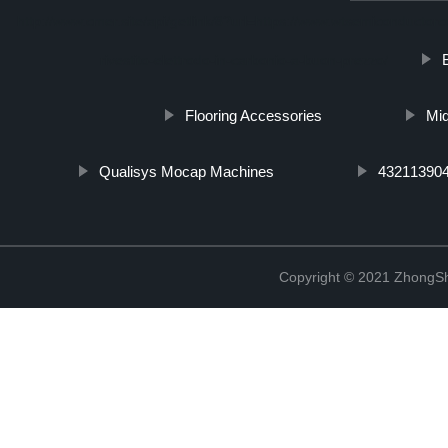
http://www.cmer.site/api/getlink/8?url=https://www.wtsemiconductorco
rivestito-elettrodo-in-carbonio-a-buon-prezzo/
Flooring Accessories
Mid
Qualisys Mocap Machines
43211390
Copyright © 2021 ZhongSh