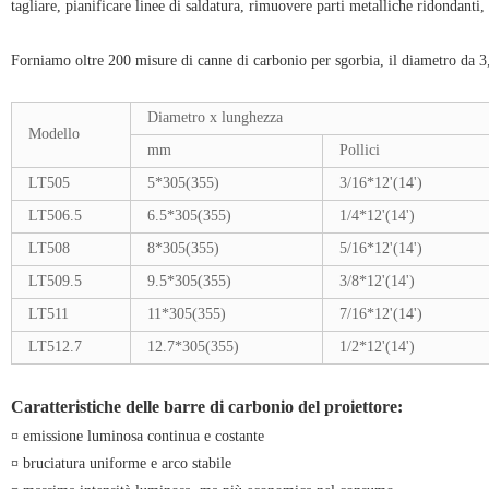
tagliare, pianificare linee di saldatura, rimuovere parti metalliche ridondanti, t
Forniamo oltre 200 misure di canne di carbonio per sgorbia, il diametro da 3
Diametro x lunghezza
Modello
mm
Pollici
LT505
5*305(355)
3/16*12'(14')
LT506.5
6.5*305(355)
1/4*12'(14')
LT508
8*305(355)
5/16*12'(14')
LT509.5
9.5*305(355)
3/8*12'(14')
LT511
11*305(355)
7/16*12'(14')
LT512.7
12.7*305(355)
1/2*12'(14')
Caratteristiche delle barre di carbonio del proiettore:
¤ emissione luminosa continua e costante
¤ bruciatura uniforme e arco stabile