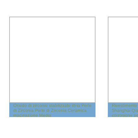
Ossido di zirconio stabilizzato ittria Perle
Rivestimento 
di Zirconia Perle di Zirconia Ceramica
Shanghai Qian
macinazione Media
corrosione pe