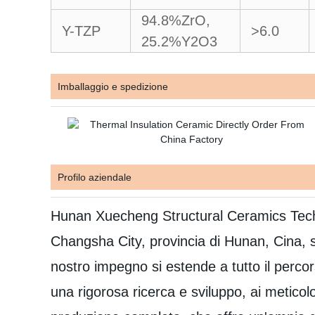
94.8%ZrO,
Y-TZP
>6.0
25.2%Y2O3
Imballaggio e spedizione
Profilo aziendale
Hunan Xuecheng Structural Ceramics Techno
Changsha City, provincia di Hunan, Cina, si
nostro impegno si estende a tutto il percor
una rigorosa ricerca e sviluppo, ai meticol