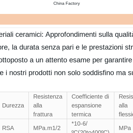
riali ceramici: Approfondimenti sulla qualit
re, la durata senza pari e le prestazioni str
toposto a un attento esame per garantire l
e i nostri prodotti non solo soddisfino ma 
Resistenza
Coefficiente di
Resi
Durezza
alla
espansione
alla
frattura
termica
fless
*10-6/
RSA
MPa.m1/2
MPa
ºC(20to400ºC)