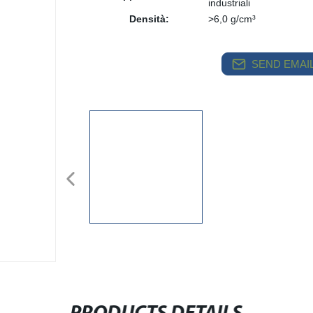
industriali
Densità:
>6,0 g/cm³
SEND EMAIL