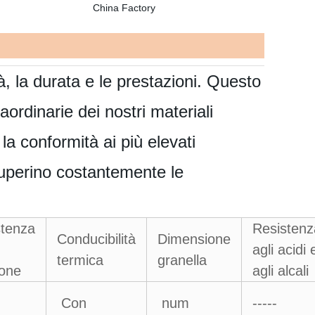
à, la durata e le prestazioni. Questo
aordinarie dei nostri materiali
a conformità ai più elevati
superino costantemente le
stenza
Resistenz
Conducibilità
Dimensione
agli acidi 
termica
granella
ione
agli alcali
Con
num
-----