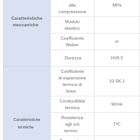
alla
MPa
compressione
Caratteristiche
Modulo
meccaniche
elastico
Coefficiente
m
Weber
Durezza
HV0.5
Coefficiente
di espansione
10-5K-1
termica di
linea
Conducibilità
W/mk
termica
Resistenza
Caratteristiche
agli urti
TºC
termiche
termici