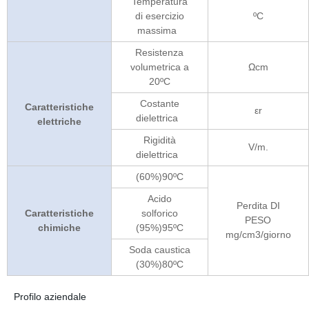
Temperatura
di esercizio
ºC
massima
Resistenza
volumetrica a
Ωcm
20ºC
Costante
Caratteristiche
εr
dielettrica
elettriche
Rigidità
V/m.
dielettrica
(60%)90ºC
Acido
Perdita DI
Caratteristiche
solforico
PESO
chimiche
(95%)95ºC
mg/cm3/giorno
Soda caustica
(30%)80ºC
Profilo aziendale