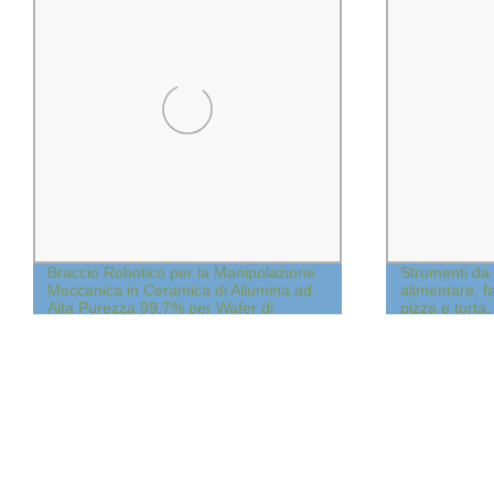
Braccio Robotico per la Manipolazione
Strumenti da 
Meccanica in Ceramica di Allumina ad
alimentare, f
Alta Purezza 99.7% per Wafer di
pizza e torta,
Semiconduttori