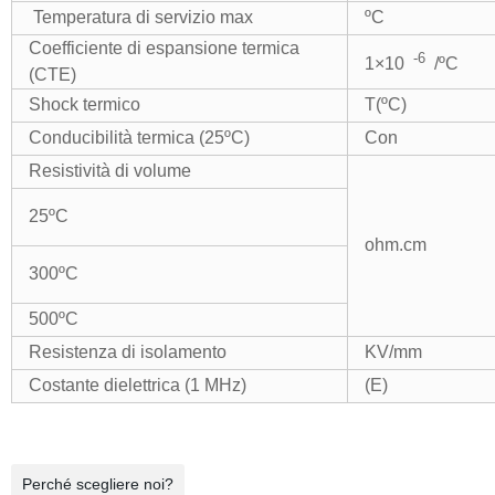
Temperatura di servizio max
ºC
Coefficiente di espansione termica
-6
1×10
/ºC
(CTE)
Shock termico
T(ºC)
Conducibilità termica (25ºC)
Con
Resistività di volume
25ºC
ohm.cm
300ºC
500ºC
Resistenza di isolamento
KV/mm
Costante dielettrica (1 MHz)
(E)
Perché scegliere noi?