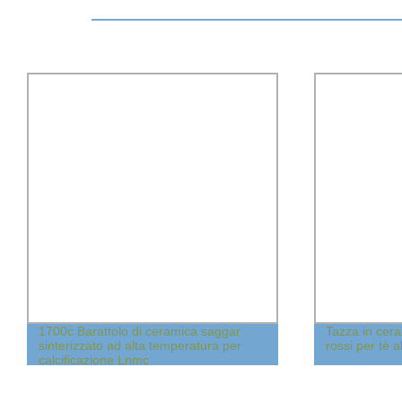
1700c Barattolo di ceramica saggar
Tazza in cera
sinterizzato ad alta temperatura per
rossi per tè al
calcificazione Lnmc