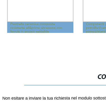
Piastrella ceramica composita
Componenti p
resistente all&prime;abrasione con
petroliferi/ca
ferrule in acciaio saldabile
pompa/manic
CO
Non esitare a inviare la tua richiesta nel modulo sotto