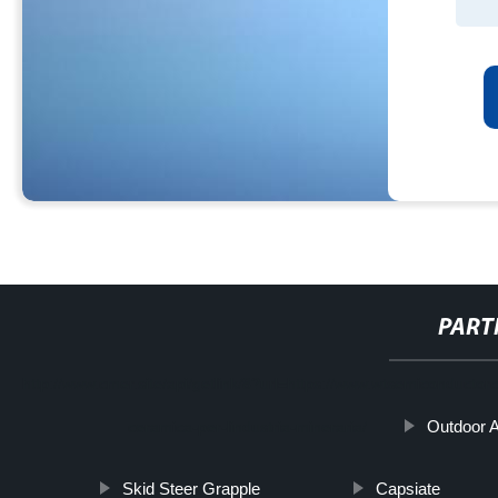
PART
http://www.cmer.site/api/getlink/8?url=https://www.wtsemiconductorco.
Outdoor 
ceramica-per-lindustria-mineraria/
Skid Steer Grapple
Capsiate