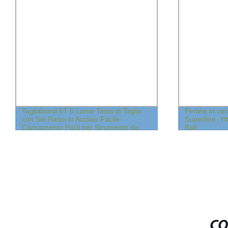
Tagliabordi 6T 6 Lame Testa di Taglio
Perline in ce
con Sei Rasoi in Acciaio Facile
Superfine_Ytt
Caricamento Parti per Strumento da
Ball
Taglio dell&prime;Erba
CO