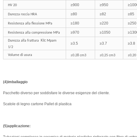
≥
900
≥
950
≥
100
HV 20
≥
80
≥
82
≥
85
Durezza roccia HRA
≥
180
≥
220
≥
250
Resistenza alla flessione MPa
≥
970
≥
1050
≥
130
Resistenza alla compressione MPa
KIc
Durezza alla frattura
Mpam
≥
3.5
≥
3.7
≥
3.8
1/2
Volume di usura
≤0.28 cm3
≤0,25 cm3
≤0,20
(4)imballaggio
Pacchetto diverso per soddisfare le diverse esigenze del cliente.
Scatole di legno cartone Pallet di plastica
(5)applicazione: