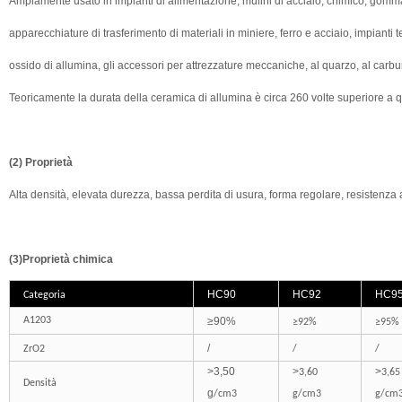
Ampiamente usato in impianti di alimentazione, mulini di acciaio, chimico, gomma e
apparecchiature di trasferimento di materiali in miniere, ferro e acciaio, impianti te
ossido di allumina, gli accessori per attrezzature meccaniche, al quarzo, al carbur
Teoricamente la durata della ceramica di allumina è circa 260 volte superiore a q
(2) Proprietà
Alta densità, elevata durezza, bassa perdita di usura, forma regolare, resistenza ag
(3)Proprietà chimica
HC90
HC92
HC9
Categoria
A1203
≥
90%
≥92%
≥95%
/
ZrO2
/
/
>
3,50
>
>
3,60
3,65
Densità
g
/cm3
g/cm3
g/cm