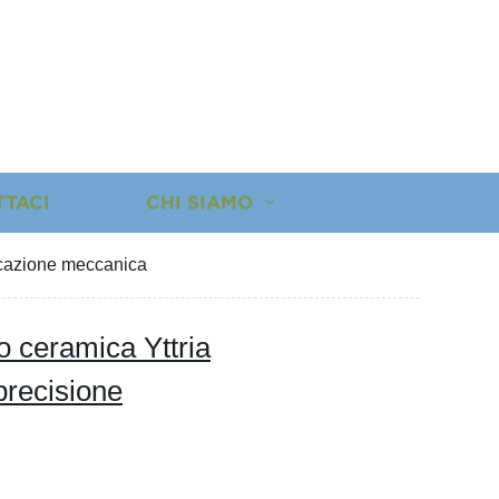
TTACI
CHI SIAMO
licazione meccanica
o ceramica Yttria
 precisione