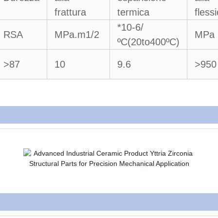
frattura
termica
fless
*10-6/
RSA
MPa.m1/2
MPa
ºC(20to400ºC)
>87
10
9.6
>950