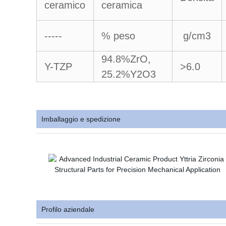
ceramico
ceramica
-----
% peso
g/cm3
94.8%ZrO,
Y-TZP
>6.0
25.2%Y2O3
Imballaggio e spedizione
Profilo aziendale