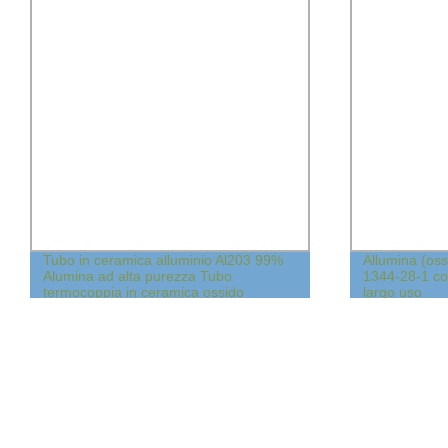
Tubo in ceramica alluminio Al203 99%
Allumina (oss
Alumina ad alta purezza Tubo
1344-28-1 co
termocoppia in ceramica ossido
largo uso