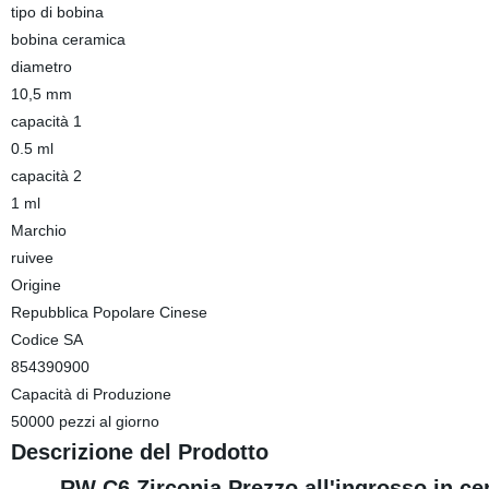
tipo di bobina
bobina ceramica
diametro
10,5 mm
capacità 1
0.5 ml
capacità 2
1 ml
Marchio
ruivee
Origine
Repubblica Popolare Cinese
Codice SA
854390900
Capacità di Produzione
50000 pezzi al giorno
Descrizione del Prodotto
RW C6 Zirconia Prezzo all'ingrosso in cer