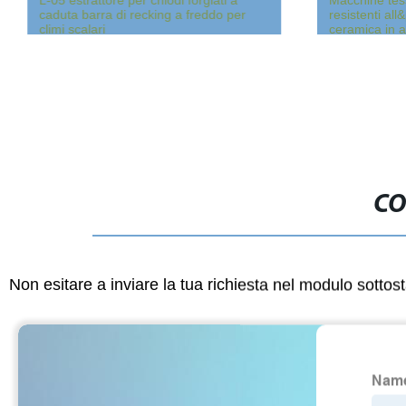
L-05 estrattore per chiodi forgiati a
Macchine tess
caduta barra di recking a freddo per
resistenti al
climi scalari
ceramica in a
CO
Non esitare a inviare la tua richiesta nel modulo sotto