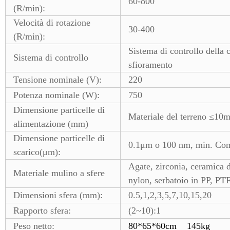
60-800
(R/min):
Velocità di rotazione
30-400
(R/min):
Sistema di controllo della 
Sistema di controllo
sfioramento
Tensione nominale (V):
220
Potenza nominale (W):
750
Dimensione particelle di
Materiale del terreno ≤10
alimentazione (mm)
Dimensione particelle di
0.1μm o 100 nm, min. Co
scarico(μm):
Agate, zirconia, ceramica d
Materiale mulino a sfere
nylon, serbatoio in PP, PTF
Dimensioni sfera (mm):
0.5,1,2,3,5,7,10,15,20
Rapporto sfera:
(2~10):1
Peso netto:
80*65*60cm 145kg