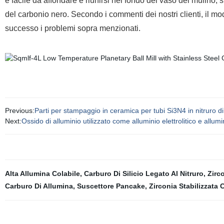
è facile da affondare e riunirsi nel fondo del vaso del mulino, 
del carbonio nero. Secondo i commenti dei nostri clienti, il mo
successo i problemi sopra menzionati.
Previous:
Parti per stampaggio in ceramica per tubi Si3N4 in nitruro di 
Next:
Ossido di alluminio utilizzato come alluminio elettrolitico e all
Alta Allumina Colabile
,
Carburo Di Silicio Legato Al Nitruro
,
Zirc
Carburo Di Allumina
,
Suscettore Pancake
,
Zirconia Stabilizzata 