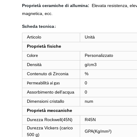
Proprietà ceramiche di allumina:
Elevata resistenza, eleva
magnetica, ecc.
Scheda tecnica↓
Articolo
Unità
Proprietà fisiche
Personalizzato
Colore
Densità
g/cm3
Contenuto di Zirconia
%
0
Permeabilità ai gas
Assorbimento dell'acqua
0
Dimensioni cristallo
num
Proprietà meccaniche
Durezza Rockwell(45N)
R45N
Durezza Vickers (carico
GPA(Kg/mm²)
500 g)