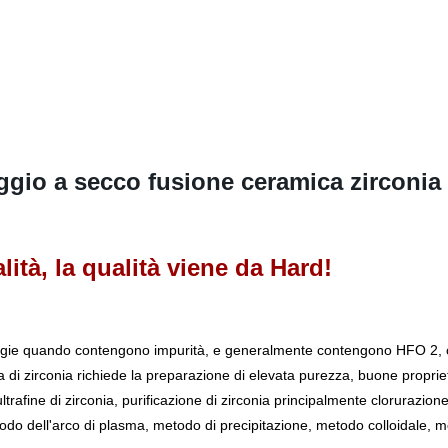
io a secco fusione ceramica zirconia pa
ità, la qualità viene da Hard!
grigie quando contengono impurità, e generalmente contengono HFO 2, c
di zirconia richiede la preparazione di elevata purezza, buone proprietà d
 ultrafine di zirconia, purificazione di zirconia principalmente clorura
todo dell'arco di plasma, metodo di precipitazione, metodo colloidale, meto