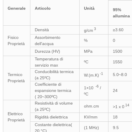
Generale
Articolo
Unità
95%
allumina
3
Densità
≥3.60
g/cm
Fisico
Assorbimento
%
0
Proprietà
dell'acqua
Durezza (HV)
MPa
1500
Temperatura di
ºC
1550
servizio max
Conducibilità termica
-1
Termico
5.0~8.0
W.(m.K)
(a 25ºC)
Proprietà
Coefficiente di
-6
1×10
/
espansione termica
24
ºC
( 20~300ºC)
Resistività di volume
14
ohm.cm
>1 x 0
(a 25ºC)
Elettrico
Rigidità dielettrica
KV/mm
18
Proprietà
Costante dielettrica(
(1 MHz)
9.5
20 °C)