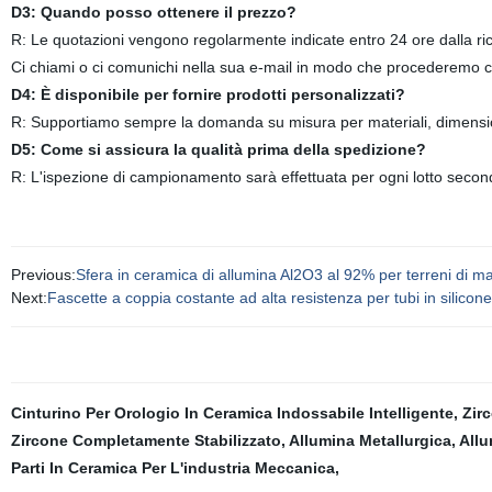
D3: Quando posso ottenere il prezzo?
R: Le quotazioni vengono regolarmente indicate entro 24 ore dalla rich
Ci chiami o ci comunichi nella sua e-mail in modo che procederemo co
D4: È disponibile per fornire prodotti personalizzati?
R: Supportiamo sempre la domanda su misura per materiali, dimension
D5: Come si assicura la qualità prima della spedizione?
R: L'ispezione di campionamento sarà effettuata per ogni lotto secon
Previous:
Sfera in ceramica di allumina Al2O3 al 92% per terreni di m
Next:
Fascette a coppia costante ad alta resistenza per tubi in silicone
Cinturino Per Orologio In Ceramica Indossabile Intelligente
,
Zir
Zircone Completamente Stabilizzato
,
Allumina Metallurgica
,
Allu
Parti In Ceramica Per L'industria Meccanica
,