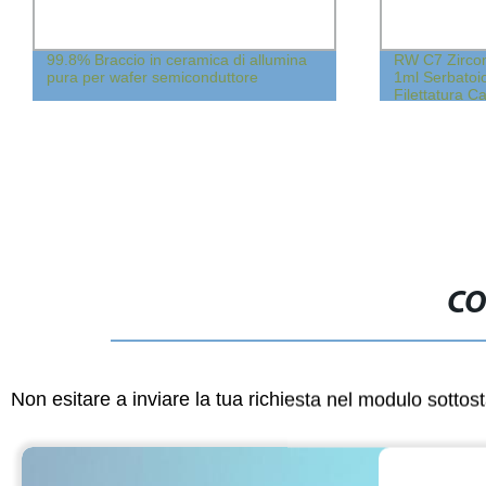
99.8% Braccio in ceramica di allumina
RW C7 Zircon
pura per wafer semiconduttore
1ml Serbatoi
Filettatura C
CO
Non esitare a inviare la tua richiesta nel modulo sotto