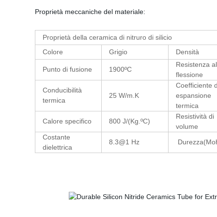
Proprietà meccaniche del materiale
:
Proprietà della ceramica di nitruro di silicio
Colore
Grigio
Densità
Resistenza al
Punto di fusione
1900ºC
flessione
Coefficiente d
Conducibilità
25
W/m.K
espansione
termica
termica
Resistività di
Calore specifico
800 J
/(Kg.
ºC)
volume
Costante
8.3
@1 Hz
Durezza(Mo
dielettrica