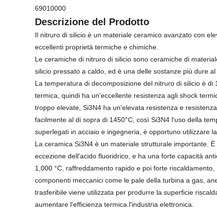
69010000
Descrizione del Prodotto
Il nitruro di silicio è un materiale ceramico avanzato con ele
eccellenti proprietà termiche e chimiche.
Le ceramiche di nitruro di silicio sono ceramiche di materiale
silicio pressato a caldo, ed è una delle sostanze più dure a
La temperatura di decomposizione del nitruro di silicio è d
termica, quindi ha un'eccellente resistenza agli shock termi
troppo elevate, Si3N4 ha un'elevata resistenza e resistenza 
facilmente al di sopra di 1450°C, così Si3N4 l'uso della t
superlegati in acciaio e ingegneria, è opportuno utilizzare 
La ceramica Si3N4
è un materiale strutturale importante. È
eccezione dell'acido fluoridrico, e ha una forte capacità ant
1,000 °C, raffreddamento rapido e poi forte riscaldamento, n
componenti meccanici come le pale della turbina a gas, anell
trasferibile viene utilizzata per produrre la superficie ris
aumentare l'efficienza termica.l'industria elettronica.