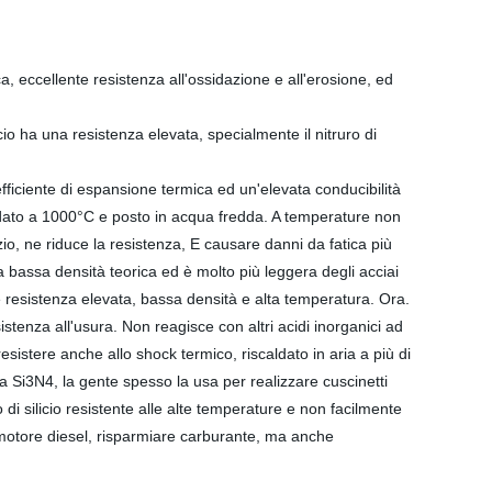
ca, eccellente resistenza all'ossidazione e all'erosione, ed
cio ha una resistenza elevata, specialmente il nitruro di
fficiente di espansione termica ed un'elevata conducibilità
caldato a 1000°C e posto in acqua fredda. A temperature non
io, ne riduce la resistenza, E causare danni da fatica più
bassa densità teorica ed è molto più leggera degli acciai
te resistenza elevata, bassa densità e alta temperatura. Ora.
istenza all'usura. Non reagisce con altri acidi inorganici ad
sistere anche allo shock termico, riscaldato in aria a più di
a Si3N4, la gente spesso la usa per realizzare cuscinetti
i silicio resistente alle alte temperature e non facilmente
el motore diesel, risparmiare carburante, ma anche