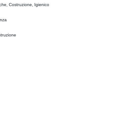
iche, Costruzione, Igienico
enza
struzione