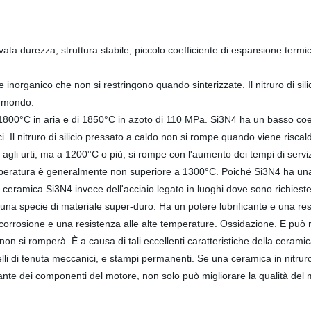
vata durezza, struttura stabile, piccolo coefficiente di espansione termi
 inorganico che non si restringono quando sinterizzate. Il nitruro di sili
l mondo.
i 1800°C in aria e di 1850°C in azoto di 110 MPa. Si3N4 ha un basso coe
ci. Il nitruro di silicio pressato a caldo non si rompe quando viene ris
agli urti, ma a 1200°C o più, si rompe con l'aumento dei tempi di serviz
emperatura è generalmente non superiore a 1300°C. Poiché Si3N4 ha una 
la ceramica Si3N4 invece dell'acciaio legato in luoghi dove sono richies
 una specie di
materiale super-duro
. Ha un potere lubrificante e una res
icorrosione e una resistenza alle alte temperature. Ossidazione. E può re
on si romperà. È a causa di tali eccellenti caratteristiche della ceramic
i di tenuta meccanici, e stampi permanenti. Se una ceramica in nitruro d
caldante dei componenti del motore, non solo può migliorare la qualità d