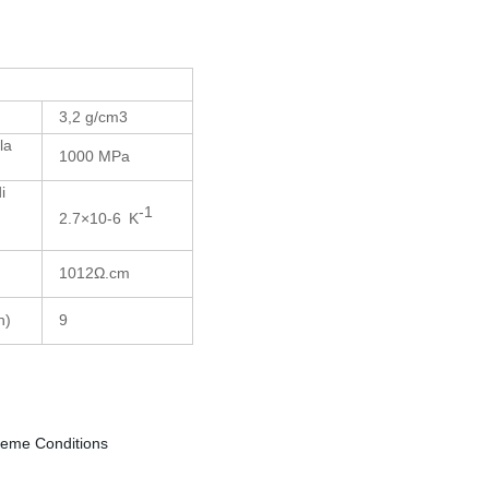
3,2 g/cm3
la
1000 MPa
i
-1
2.7
×10-6
K
1012Ω
.cm
h)
9