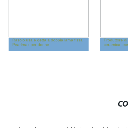
Rasoio usa e getta a doppia lama fissa
Produttore di w
Pearlmax per donne
ceramica tecn
CO