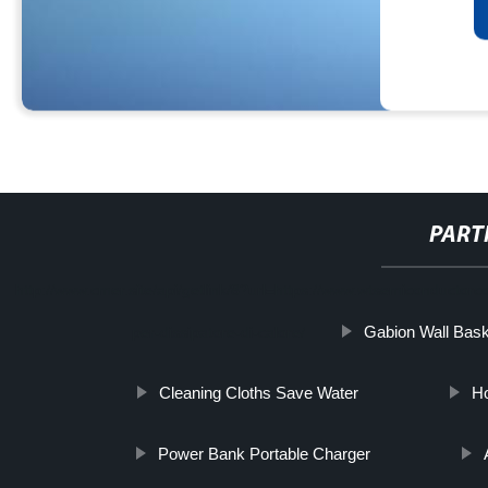
PART
http://www.cmer.site/api/getlink/8?url=https://www.wtsemiconductorco.
Gabion Wall Bas
per-dissipatore-di-calore/
Cleaning Cloths Save Water
H
Power Bank Portable Charger