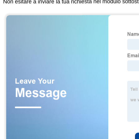
Non esitare a inviare la tua richiesta nel modulo sotto