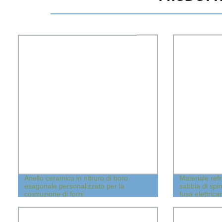
Anello ceramico in nitruro di boro
Materiale refr
esagonale personalizzato per la
sabbia di spi
costruzione di forni
fusa elettric