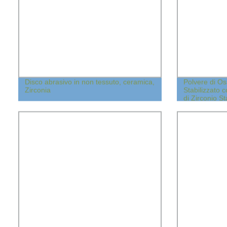
Disco abrasivo in non tessuto, ceramica,
Polvere di Os
Zirconia
Stabilizzato 
di Zirconio Sta