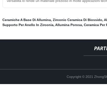
versatilità lo rende un materiale prezioso in molte applicazioni tec
Ceramiche A Base Di Allumina
,
Zirconio Ceramica Di Biossido
,
A
Supporto Per Anello In Zirconia
,
Allumina Porosa
,
Ceramica Per R
PART
Copyright © 2021 ZhongSh