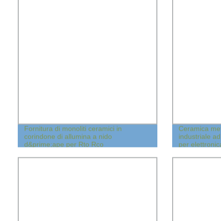
Fornitura di monoliti ceramici in
Ceramica met
corindone di allumina a nido
industriale a
d&prime;ape per Rto Rco
per elettronic