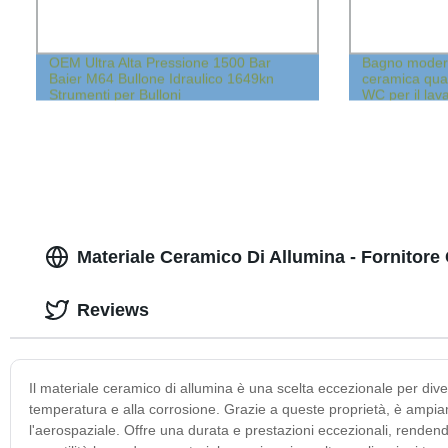
OEM Ultra Alta Pressione 1500 Bar
Bagno modern
Baier M64 Bullone Idraulico 1649kn
ceramica qua
Strumenti per Bulloni
WC per il lav
Materiale Ceramico Di Allumina - Fornitore 
Reviews
Il materiale ceramico di allumina è una scelta eccezionale per diver
temperatura e alla corrosione. Grazie a queste proprietà, è ampiame
l'aerospaziale. Offre una durata e prestazioni eccezionali, rendendo 