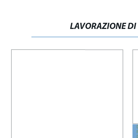
LAVORAZIONE DI