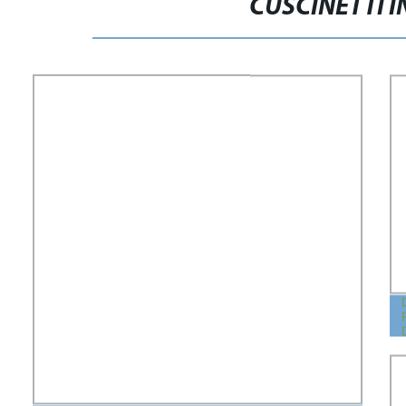
CUSCINETTI I