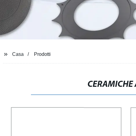
Casa
Prodotti
CERAMICHE A