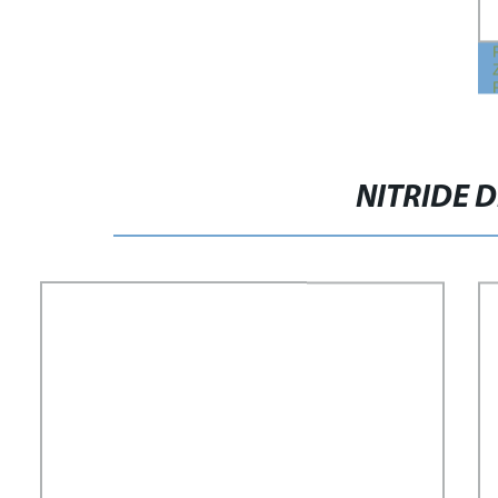
NITRIDE D